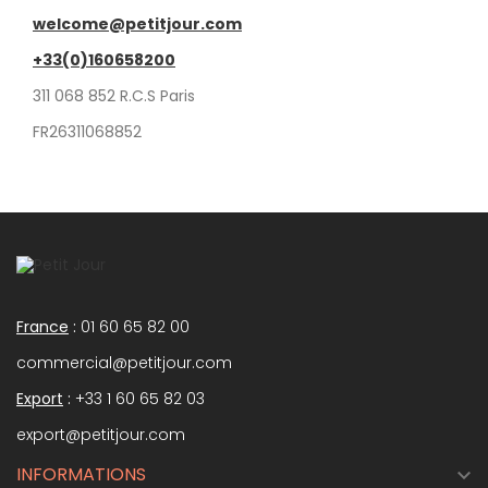
welcome@petitjour.com
+33(0)160658200
311 068 852 R.C.S Paris
FR26311068852
France
:
01 60 65 82 00
commercial@petitjour.com
Export
:
+33 1 60 65 82 03
export@petitjour.com
INFORMATIONS
