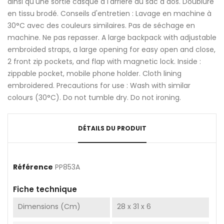
ainsi qu'une sortie casque à l'arrière du sac à dos. Doublure
en tissu brodé. Conseils d'entretien : Lavage en machine à
30°C avec des couleurs similaires. Pas de séchage en
machine. Ne pas repasser. A large backpack with adjustable
embroided straps, a large opening for easy open and close,
2 front zip pockets, and flap with magnetic lock. Inside :
zippable pocket, mobile phone holder. Cloth lining
embroidered. Precautions for use : Wash with similar
colours (30°C). Do not tumble dry. Do not ironing.
DÉTAILS DU PRODUIT
Référence
PP853A
Fiche technique
Dimensions (cm)
28 x 31 x 6